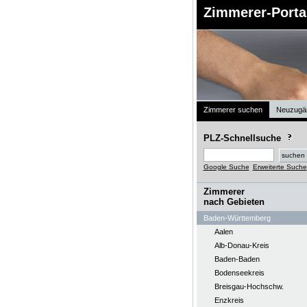
Zimmerer-Porta
Zimmerer suchen
Neuzugä
PLZ-Schnellsuche
Google Suche
Erweiterte Suche
Zimmerer
nach Gebieten
Baden-Württemberg
Aalen
Alb-Donau-Kreis
Baden-Baden
Bodenseekreis
Breisgau-Hochschw.
Enzkreis