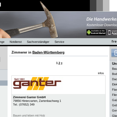
l
nge
Notdienst
Sachverständiger
Service
Zimmerer in
Baden-Württemberg
1
2
»
Uns
Bau
infos
Bod
Dac
Elek
Fla
Flie
Zimmerei Ganter GmbH
GaL
79856
Hinterzarten
, Zartenbachweg 1
Tel.:
(07652) 349
Geb
Ger
Bauen und leben mit Holz
Gla