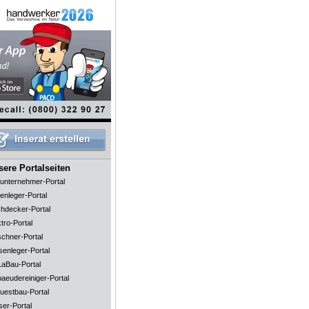
ere Portalseiten
unternehmer-Portal
enleger-Portal
hdecker-Portal
tro-Portal
schner-Portal
senleger-Portal
aBau-Portal
aeudereiniger-Portal
uestbau-Portal
ser-Portal