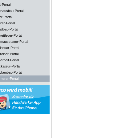
-Portal
enausbau-Portal
er-Portal
rer-Portal
llbau-Portal
ettleger-Portal
mausstatter-Portal
losser-Portal
reiner-Portal
erheit-Portal
ckateur-Portal
ckenbau-Portal
merer-Portal