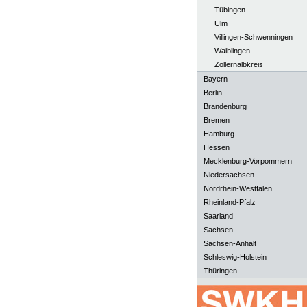
Tübingen
Ulm
Villingen-Schwenningen
Waiblingen
Zollernalbkreis
Bayern
Berlin
Brandenburg
Bremen
Hamburg
Hessen
Mecklenburg-Vorpommern
Niedersachsen
Nordrhein-Westfalen
Rheinland-Pfalz
Saarland
Sachsen
Sachsen-Anhalt
Schleswig-Holstein
Thüringen