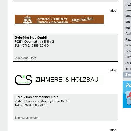
HLS
Inn
infos
Mal
Mau
Meta
Park
Gebrüder Hug GmbH
Rau
79254
Oberried
, Im Brühl 2
Sch
Tel.:
(0761) 9383-10 /80
Sch
Sich
Ideen aus Holz
Stu
Tro
infos
Zim
C & S Zimmermmeister GbR
73479
Ellwangen
, Max-Eyth-Straße 16
Tel.:
(07961) 565 78 40
Zimmerermeister
infos