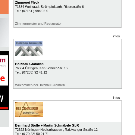
Zimmerei Fleck
71384
Weinstadt-Strümpfelbach
, Ritterstraße 6
Tel.:
(07151 ) 994 92-0
Zimmermeister und Restaurator
infos
Holzbau Gramlich
76684
Östrigen
, Karl-Schiller-Str. 16
Tel.:
(07253) 92 41 12
Willkommen bei Holzbau Gramlich
infos
Bernhard Stolle + Martin Schnäbele GbR
72622
Nürtingen-Neckarhausen
, Raidwanger Straße 12
Tel.:
(0 70 22) 50 21 71