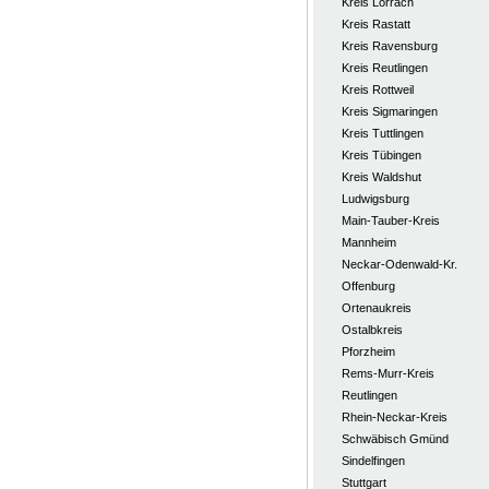
Kreis Lörrach
Kreis Rastatt
Kreis Ravensburg
Kreis Reutlingen
Kreis Rottweil
Kreis Sigmaringen
Kreis Tuttlingen
Kreis Tübingen
Kreis Waldshut
Ludwigsburg
Main-Tauber-Kreis
Mannheim
Neckar-Odenwald-Kr.
Offenburg
Ortenaukreis
Ostalbkreis
Pforzheim
Rems-Murr-Kreis
Reutlingen
Rhein-Neckar-Kreis
Schwäbisch Gmünd
Sindelfingen
Stuttgart