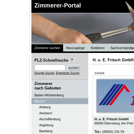
Zimmerer-Portal
Zimmerer suchen
Neuzugänge
Notdienst
Sachverständig
H. u. E. Fritsch GmbH
PLZ-Schnellsuche
Google Suche
Erweiterte Suche
zurück
Zimmerer
nach Gebieten
Baden-Württemberg
Bayern
Amberg
Ansbach
Aschaffenburg
H. u. E. Fritsch GmbH
85560
Ebersberg
, Am Priel
Augsburg
Bamberg
Tel.:
(08092) 241 59