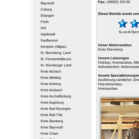
Fax.:
(08092) 203 90
Bayreuth
Coburg
Dieser Betrieb wurde vo
Erlangen
Fürth
Hof
5
von
6
Ster
Ingolstadt
Kaufbeuren
Unser Aktionsradius
Kempten (Allgäu)
Kreis Ebersberg
Kr. Berchtesg.-Land
Unsere Leistungen
Kr. Fürstenfeldbruck
Holzbau, Innenausbau, Al
Kr. Nürnberger Land
Außenbereich, Asbestsani
Kreis Aichach
Unsere
Spezialleistunge
Kreis Altötting
Ausführung sämtlicher Zim
Kreis Amberg
Holzrahmenbau
Innenausbau
Kreis Ansbach
Kreis Aschaffenburg
Kreis Augsburg
Kreis Bad Kissingen
Kreis Bad Tölz
Kreis Bamberg
Kreis Bayreuth
Kreis Cham