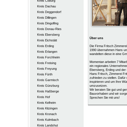
Kreis Coburg
Kreis Dachau
Kreis Deggendorf
Kreis Dillingen
Kreis Dingolfing
Kreis Donau-Ries
Kreis Ebersberg
Über uns
Kreis Eichstätt
Kreis Erding
Die Firma Fritsch Zimmere
1990 übernahmen Hans und
Kreis Erlangen
wandelten diese in eine G
Kreis Forchheim
Momentan arbeiten 7 Mitarbei
Kreis Freising
ein regionales Unternehmen
Kreis Freyung
Ebersberg, Erding und de
Hans Fritsch, Zimmerei Fri
Kreis Fürth
zufrieden zu stellen. Dafür
Kreis Garmisch
inspirieren und um Ihre Wü
Kreis Günzburg
umzusetzen.
Wir beraten Sie gut und ger
Kreis Haßberge
Bauvorhaben und wir sorge
Kreis Hof
Sprechen Sie mit uns!
Kreis Kelheim
Kreis Kitzingen
Kreis Kronach
Kreis Kulmbach
Kreis Landshut