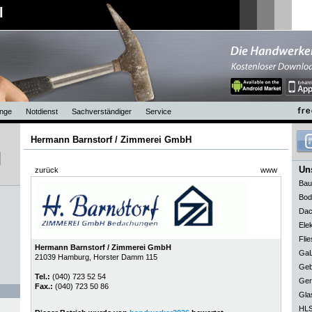
l
nge
Notdienst
Sachverständiger
Service
Hermann Barnstorf / Zimmerei GmbH
Uns
zurück
www
Bau
Bod
Dac
Elek
Flie
Hermann Barnstorf / Zimmerei GmbH
GaL
21039
Hamburg
, Horster Damm 115
Geb
Tel.:
(040) 723 52 54
Ger
Fax.:
(040) 723 50 86
Gla
HLS