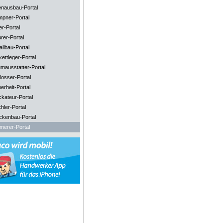
enausbau-Portal
mpner-Portal
er-Portal
rer-Portal
llbau-Portal
ettleger-Portal
mausstatter-Portal
losser-Portal
erheit-Portal
ckateur-Portal
hler-Portal
ckenbau-Portal
merer-Portal