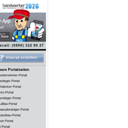
ere Portalseiten
unternehmer-Portal
enleger-Portal
hdecker-Portal
tro-Portal
senleger-Portal
aBau-Portal
aeudereiniger-Portal
uestbau-Portal
ser-Portal
-Portal