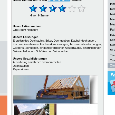
Dieser Betrieb wurde von
handwerker2026
bewertet
Inn
Kle
Mal
4
von
6
Sterne
Mau
Meta
Unser Aktionsradius
Park
Großraum Hamburg
Rau
Unsere Leistungen
Sch
Erstellen des Dachstuhls, Erker, Dachgauben, Dacheindeckungen,
Fachwerkneubauten, Fachwerksanierungen, Terassenüberdachungen,
Sich
Carports, Schuppen, Eingangsvordächer, Abstellräume, Einbringen von
Stu
Betonschalungen, Schütten der Betondecke,
Tisc
Unsere
Spezialleistungen
Tro
Ausführung sämtlicher Zimmerarbeiten
Zim
Dachgauben
Reparaturen