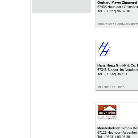
Gerhard Mayer Zimmere
67435
Neustadt / Geinshe
Tel.:
(06327) 96 02 16
Innovativer Handwerksbetr
Hans Haag GmbH & Co.
67346
Speyer
, Im Neudeck
Tel.:
(06232) 349 61
Ihr Plus fürs Dach
Meisterbetrieb Simon Dör
67126
Hochdorf-Assenhei
Tel.:
(06231) 93 96 38