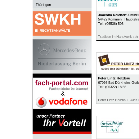
Thüringen
Joachim Reichert ZIMM
54472
Kommen
, Hauptstr
Tel.:
(06536) 503
Tradition im Handwerk seit
Peter Lintz Holzbau
67098
Bad Dürkheim
, Gutl
Tel.:
(06322) 18 55
Peter Lintz Holzbau - Alle