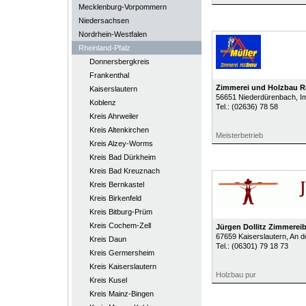
Mecklenburg-Vorpommern
Niedersachsen
Nordrhein-Westfalen
Rheinland-Pfalz
Donnersbergkreis
Frankenthal
Zimmerei und Holzbau R
Kaiserslautern
56651
Niederdürenbach
, 
Koblenz
Tel.:
(02636) 78 58
Kreis Ahrweiler
Kreis Altenkirchen
Meisterbetrieb
Kreis Alzey-Worms
Kreis Bad Dürkheim
Kreis Bad Kreuznach
Kreis Bernkastel
Kreis Birkenfeld
Kreis Bitburg-Prüm
Kreis Cochem-Zell
Jürgen Dollitz Zimmereib
67659
Kaiserslautern
, An d
Kreis Daun
Tel.:
(06301) 79 18 73
Kreis Germersheim
Kreis Kaiserslautern
Holzbau pur
Kreis Kusel
Kreis Mainz-Bingen