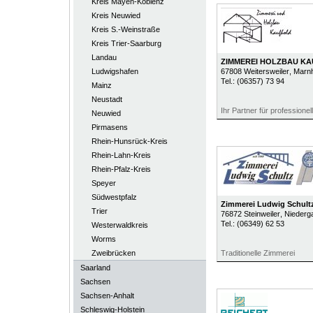
Kreis Mayen-Koblenz
Kreis Neuwied
Kreis S.-Weinstraße
Kreis Trier-Saarburg
Landau
ZIMMEREI HOLZBAU K
Ludwigshafen
67808
Weitersweiler
, Marn
Tel.:
(06357) 73 94
Mainz
Neustadt
Ihr Partner für professionel
Neuwied
Pirmasens
Rhein-Hunsrück-Kreis
Rhein-Lahn-Kreis
Rhein-Pfalz-Kreis
Speyer
Südwestpfalz
Zimmerei Ludwig Schult
Trier
76872
Steinweiler
, Niederg
Tel.:
(06349) 62 53
Westerwaldkreis
Worms
Zweibrücken
Traditionelle Zimmerei
Saarland
Sachsen
Sachsen-Anhalt
Schleswig-Holstein