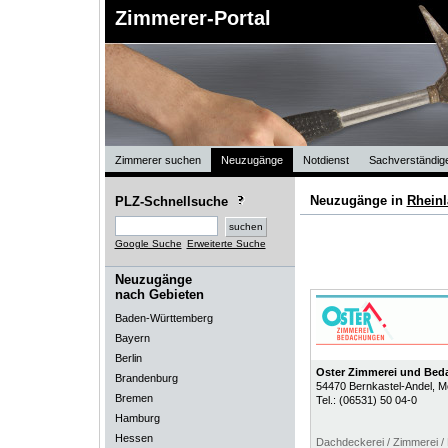
Zimmerer-Portal
Zimmerer suchen
Neuzugänge
Notdienst
Sachverständig
Neuzugänge in
Rheinl
PLZ-Schnellsuche
Google Suche
Erweiterte Suche
Neuzugänge
nach Gebieten
Baden-Württemberg
Bayern
Berlin
Oster Zimmerei und Be
Brandenburg
54470
Bernkastel-Andel
, M
Bremen
Tel.:
(06531) 50 04-0
Hamburg
Hessen
Dachdeckerei / Zimmerei /