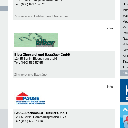
12487
Berlin
, Segelfliegerdamm 89
Tel.:
(030) 67 81 76 20
HLS
Inn
Mal
Zimmerei und Holzbau aus Meisterhand
Mau
Meta
infos
Park
Rau
Sch
Sich
Biber Zimmerei und Bauträger GmbH
Stu
12435
Berlin
, Elsenstrasse 106
Tisc
Tel.:
(030) 532 57 55
Tro
Zim
Zimmerei und Bauträger
infos
PAUSE Dachdecker - Maurer GmbH
12555
Berlin
, Hämmerlingstraße 117a
Tel.:
(030) 650 73 40