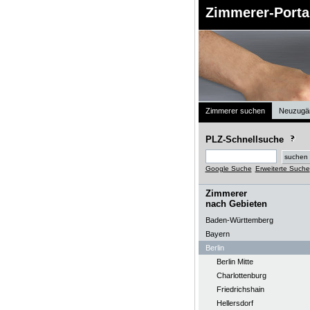
Zimmerer-Porta
Zimmerer suchen
Neuzugä
PLZ-Schnellsuche
Google Suche
Erweiterte Suche
Zimmerer
nach Gebieten
Baden-Württemberg
Bayern
Berlin
Berlin Mitte
Charlottenburg
Friedrichshain
Hellersdorf