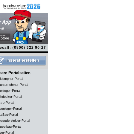
ere Portalseiten
klempner-Portal
unternehmer-Portal
enleger-Portal
hdecker-Portal
tro-Portal
senleger-Portal
aBau-Portal
aeudereiniger-Portal
uestbau-Portal
ser-Portal