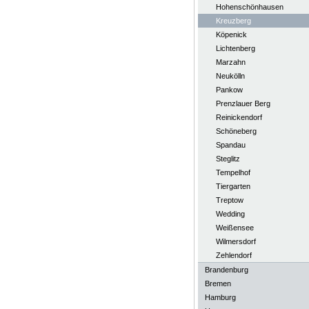
Hohenschönhausen
Kreuzberg
Köpenick
Lichtenberg
Marzahn
Neukölln
Pankow
Prenzlauer Berg
Reinickendorf
Schöneberg
Spandau
Steglitz
Tempelhof
Tiergarten
Treptow
Wedding
Weißensee
Wilmersdorf
Zehlendorf
Brandenburg
Bremen
Hamburg