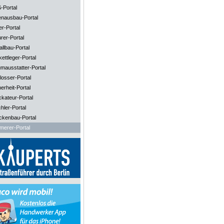
-Portal
enausbau-Portal
er-Portal
rer-Portal
llbau-Portal
ettleger-Portal
mausstatter-Portal
losser-Portal
erheit-Portal
ckateur-Portal
hler-Portal
ckenbau-Portal
merer-Portal