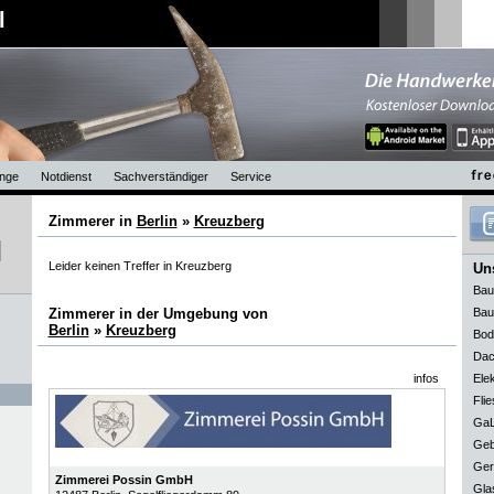
l
nge
Notdienst
Sachverständiger
Service
Zimmerer in
Berlin
»
Kreuzberg
Leider keinen Treffer in Kreuzberg
Uns
Bau
Zimmerer in der Umgebung von
Bau
Berlin
»
Kreuzberg
Bod
Dac
infos
Elek
Flie
GaL
Geb
Ger
Zimmerei Possin GmbH
Gla