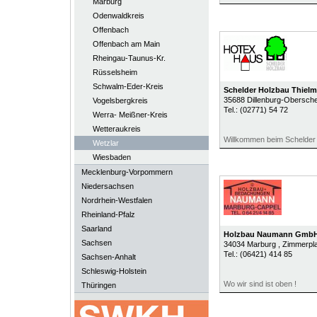
Marburg
Odenwaldkreis
Offenbach
Offenbach am Main
Rheingau-Taunus-Kr.
Rüsselsheim
Schwalm-Eder-Kreis
Schelder Holzbau Thie
35688
Dillenburg-Obersch
Vogelsbergkreis
Tel.:
(02771) 54 72
Werra- Meißner-Kreis
Wetteraukreis
Willkommen beim Schelder
Wetzlar
Wiesbaden
Mecklenburg-Vorpommern
Niedersachsen
Nordrhein-Westfalen
Rheinland-Pfalz
Saarland
Holzbau Naumann Gmb
Sachsen
34034
Marburg
, Zimmerpl
Tel.:
(06421) 414 85
Sachsen-Anhalt
Schleswig-Holstein
Wo wir sind ist oben !
Thüringen