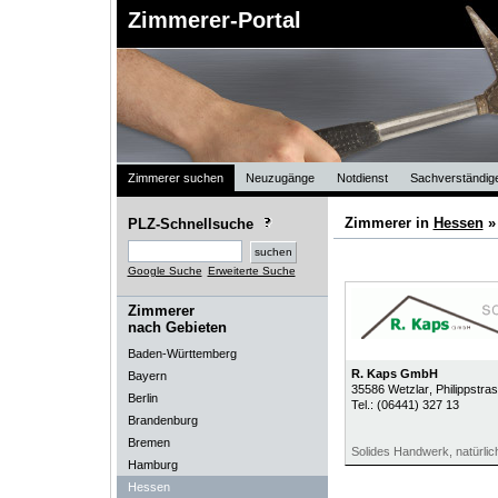
Zimmerer-Portal
Zimmerer suchen
Neuzugänge
Notdienst
Sachverständig
Zimmerer in
Hessen
PLZ-Schnellsuche
Google Suche
Erweiterte Suche
Zimmerer
nach Gebieten
Baden-Württemberg
R. Kaps GmbH
Bayern
35586
Wetzlar
, Philippstra
Berlin
Tel.:
(06441) 327 13
Brandenburg
Bremen
Solides Handwerk, natürlic
Hamburg
Hessen