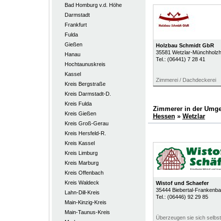
Bad Homburg v.d. Höhe
Darmstadt
Frankfurt
Fulda
Gießen
Holzbau Schmidt GbR
35581
Wetzlar-Münchholz
Hanau
Tel.:
(06441) 7 28 41
Hochtaunuskreis
Kassel
Zimmerei / Dachdeckerei
Kreis Bergstraße
Kreis Darmstadt-D.
Kreis Fulda
Zimmerer in der Umg
Kreis Gießen
Hessen
»
Wetzlar
Kreis Groß-Gerau
Kreis Hersfeld-R.
Kreis Kassel
Kreis Limburg
Kreis Marburg
Kreis Offenbach
Kreis Waldeck
Wistof und Schaefer
35444
Biebertal-Frankenb
Lahn-Dill-Kreis
Tel.:
(06446) 92 29 85
Main-Kinzig-Kreis
Main-Taunus-Kreis
Überzeugen sie sich selbst