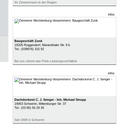
Ihr Zimmermann in der Region
infos
Baugeschäft Zunk
19205
Roggendorf
, Marienthaler Str. 9 b
Tel.:
(038876) 315 92
Bei uns stimmt das Preis-Leistungsverhältnis
infos
Dachdeckerei C. J. Senger - Inh. Michael Strupp
19053
Schwerin
, Wittenburger Str. 37
Tel.:
(03 85) 56 29 30
Seit 1898 in Schwerin