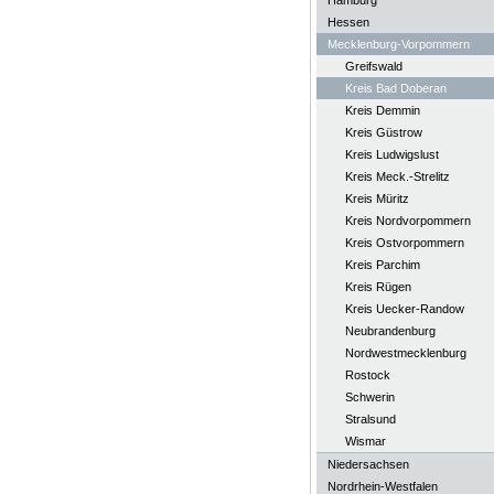
Hamburg
Hessen
Mecklenburg-Vorpommern
Greifswald
Kreis Bad Doberan
Kreis Demmin
Kreis Güstrow
Kreis Ludwigslust
Kreis Meck.-Strelitz
Kreis Müritz
Kreis Nordvorpommern
Kreis Ostvorpommern
Kreis Parchim
Kreis Rügen
Kreis Uecker-Randow
Neubrandenburg
Nordwestmecklenburg
Rostock
Schwerin
Stralsund
Wismar
Niedersachsen
Nordrhein-Westfalen