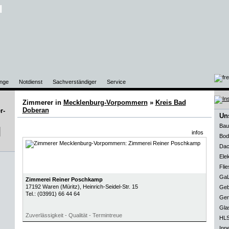
l
nge
Notdienst
Sachverständiger
Service
Zimmerer in
Mecklenburg-Vorpommern
»
Kreis Bad
Doberan
Uns
Bau
infos
Bod
Dac
Elek
Flie
GaL
Zimmerei Reiner Poschkamp
17192
Waren (Müritz)
, Heinrich-Seidel-Str. 15
Geb
Tel.:
(03991) 66 44 64
Ger
Gla
Zuverlässigkeit - Qualität - Termintreue
HLS
Inn