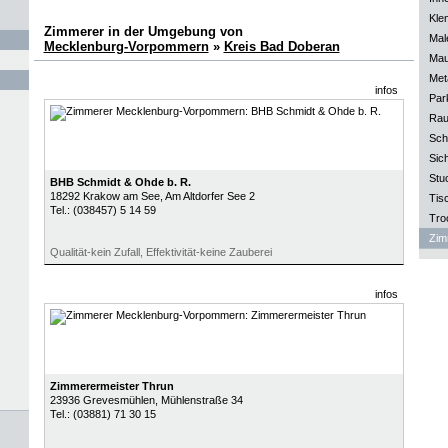
Kle
Zimmerer in der Umgebung von
Mal
Mecklenburg-Vorpommern
»
Kreis Bad Doberan
Mau
Meta
infos
Park
Rau
Sch
Sich
Stu
BHB Schmidt & Ohde b. R.
18292
Krakow am See
, Am Altdorfer See 2
Tisc
Tel.:
(038457) 5 14 59
Tro
Zim
Qualität-kein Zufall, Effektivität-keine Zauberei
infos
Zimmerermeister Thrun
23936
Grevesmühlen
, Mühlenstraße 34
Tel.:
(03881) 71 30 15