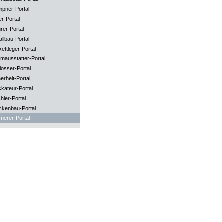
mpner-Portal
er-Portal
rer-Portal
llbau-Portal
ettleger-Portal
mausstatter-Portal
losser-Portal
erheit-Portal
ckateur-Portal
hler-Portal
ckenbau-Portal
merer-Portal