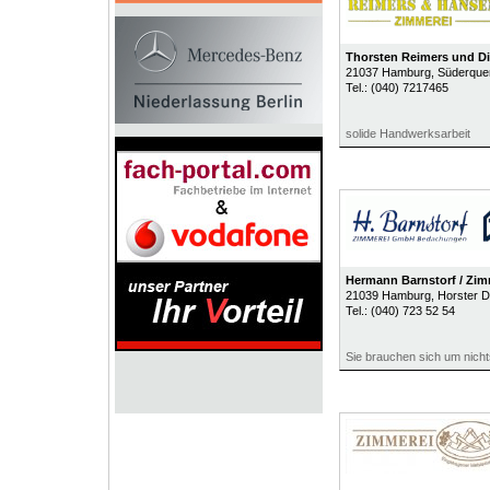
Thorsten Reimers und D
21037
Hamburg
, Süderque
Tel.:
(040) 7217465
solide Handwerksarbeit
Hermann Barnstorf / Zi
21039
Hamburg
, Horster 
Tel.:
(040) 723 52 54
Sie brauchen sich um nich