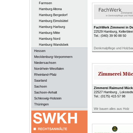
Farmsen
Hamburg Altona
Hamburg Bergedorf
Hamburg Eimsbüttel
Hamburg Harburg
FachWerk Zimmerei in D
22529
Hamburg
, Kellerble
Hamburg Mitte
Tel.:
(040) 39 90 88 50
Hamburg Nord
Hamburg Wandsbek
Denkmalpflege und Holzba
Hessen
Mecklenburg-Vorpommern
Niedersachsen
Nordrhein-Westfalen
Rheinland-Pfalz
Saarland
Sachsen
Zimmerei Raimund Mück
22527
Hamburg
, Lokstedt
Sachsen-Anhalt
Tel.:
(0175) 415 57 98
Schleswig-Holstein
Thüringen
Wir bauen alles aus Holz