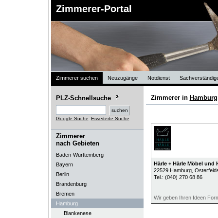
Zimmerer-Portal
Zimmerer suchen
Neuzugänge
Notdienst
Sachverständig
Zimmerer in
Hamburg
PLZ-Schnellsuche
Google Suche
Erweiterte Suche
Zimmerer
nach Gebieten
Baden-Württemberg
Härle + Härle Möbel und
Bayern
22529
Hamburg
, Osterfeld
Berlin
Tel.:
(040) 270 68 86
Brandenburg
Bremen
Wir geben Ihren Ideen For
Hamburg
Blankenese