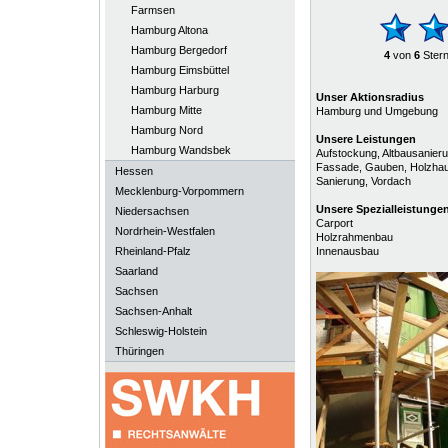
Farmsen
Hamburg Altona
Hamburg Bergedorf
4
von
6
Ster
Hamburg Eimsbüttel
Hamburg Harburg
Unser Aktionsradius
Hamburg Mitte
Hamburg und Umgebung
Hamburg Nord
Unsere Leistungen
Hamburg Wandsbek
Aufstockung, Altbausanieru
Fassade, Gauben, Holzhau
Hessen
Sanierung, Vordach
Mecklenburg-Vorpommern
Unsere
Spezialleistunge
Niedersachsen
Carport
Nordrhein-Westfalen
Holzrahmenbau
Rheinland-Pfalz
Innenausbau
Saarland
Sachsen
Sachsen-Anhalt
Schleswig-Holstein
Thüringen