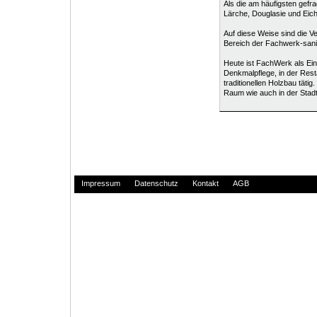
Als die am häufigsten gefr
Lärche, Douglasie und Eic
Auf diese Weise sind die V
Bereich der Fachwerk-san
Heute ist FachWerk als Ei
Denkmalpflege, in der Res
traditionellen Holzbau tätig
Raum wie auch in der Stadt
Impressum
Datenschutz
Kontakt
AGB