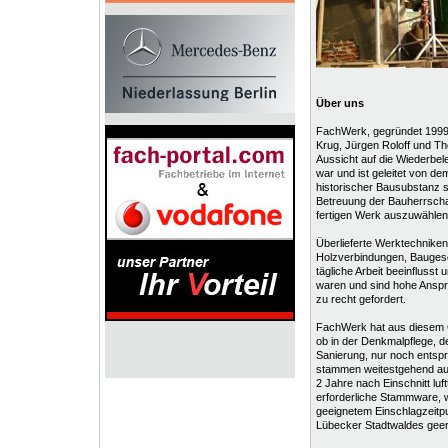
Über uns
FachWerk, gegründet 1999 
Krug, Jürgen Roloff und T
Aussicht auf die Wiederbele
war und ist geleitet von 
historischer Bausubstanz 
Betreuung der Bauherrscha
fertigen Werk auszuwählen,
Überlieferte Werktechniken z
Holzverbindungen, Bauges
tägliche Arbeit beeinflusst
waren und sind hohe Anspr
zu recht gefordert.
FachWerk hat aus diesem 
ob in der Denkmalpflege, d
Sanierung, nur noch entsp
stammen weitestgehend aus
2 Jahre nach Einschnitt luf
erforderliche Stammware, 
geeignetem Einschlagzeitpu
Lübecker Stadtwaldes geer