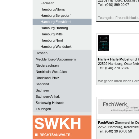
22761
Hamburg
, Boschstr
Farmsen
Tel.:
(040) 899 20 07
Hamburg Altona
Hamburg Bergedorf
Teamgeist, Freundlichkeit u
Hamburg Eimsbüttel
Hamburg Harburg
Hamburg Mitte
Hamburg Nord
Hamburg Wandsbek
Hessen
Mecklenburg-Vorpommern
Härle + Härle Möbel und
22529
Hamburg
, Osterfeld
Niedersachsen
Tel.:
(040) 270 68 86
Nordrhein-Westfalen
Rheinland-Pfalz
Wir geben Ihren Ideen For
Saarland
Sachsen
Sachsen-Anhalt
Schleswig-Holstein
Thüringen
FachWerk Zimmerei in D
22529
Hamburg
, Kellerble
Tel.:
(040) 39 90 88 50