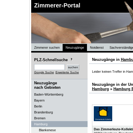
Zimmerer-Portal
Zimmerer suchen
Neuzugänge
Notdienst
Sachverständig
Neuzugänge in
Hambu
PLZ-Schnellsuche
Leider keinen Treffer in Ha
Google Suche
Erweiterte Suche
Neuzugänge
Neuzugänge in der U
nach Gebieten
Hamburg
»
Hamburg E
Baden-Württemberg
Bayern
Berlin
Brandenburg
Bremen
Hamburg
Das Zimmerleute-Kollekt
Blankenese