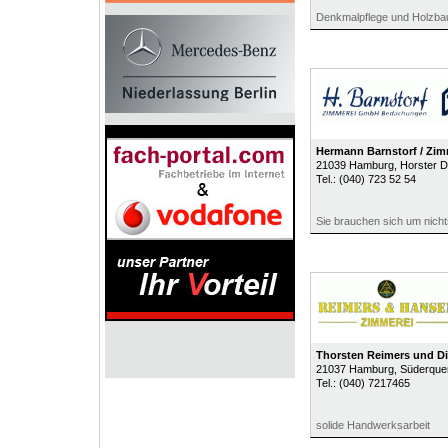
Denkmalpflege und Holzba
Hermann Barnstorf / Zi
21039
Hamburg
, Horster 
Tel.:
(040) 723 52 54
Sie brauchen sich um nich
Thorsten Reimers und D
21037
Hamburg
, Süderque
Tel.:
(040) 7217465
solide Handwerksarbeit