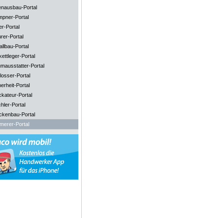
enausbau-Portal
mpner-Portal
er-Portal
rer-Portal
llbau-Portal
ettleger-Portal
mausstatter-Portal
losser-Portal
erheit-Portal
ckateur-Portal
hler-Portal
ckenbau-Portal
merer-Portal