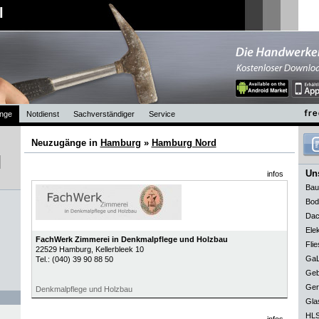
l
nge
Notdienst
Sachverständiger
Service
Neuzugänge in
Hamburg
»
Hamburg Nord
Uns
infos
Bau
Bod
Dac
Elek
FachWerk Zimmerei in Denkmalpflege und Holzbau
Flie
22529
Hamburg
, Kellerbleek 10
GaL
Tel.:
(040) 39 90 88 50
Geb
Ger
Denkmalpflege und Holzbau
Gla
HLS