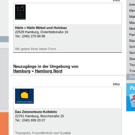
infos
Inn
Kle
Mal
Mau
Härle + Härle Möbel und Holzbau
Meta
22529
Hamburg
, Osterfeldstraße 16
Park
Tel.:
(040) 270 68 86
Rau
Sch
Wir geben Ihren Ideen Form
Sich
Stu
Tisc
Neuzugänge in der Umgebung von
Hamburg
»
Hamburg Nord
Tro
Zim
infos
Das Zimmerleute-Kollektiv
22761
Hamburg
, Boschstraße 15
Tel.:
(040) 899 20 07
Teamgeist, Freundlichkeit und Qualität