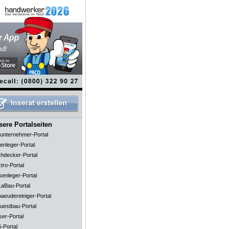
ere Portalseiten
unternehmer-Portal
enleger-Portal
hdecker-Portal
tro-Portal
senleger-Portal
aBau-Portal
aeudereiniger-Portal
uestbau-Portal
ser-Portal
-Portal