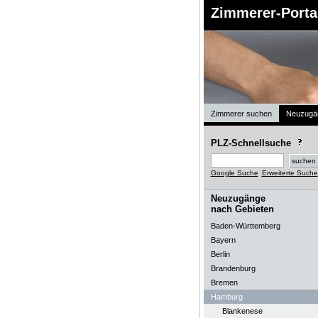
Zimmerer-Porta
Zimmerer suchen
Neuzugä
PLZ-Schnellsuche
Google Suche
Erweiterte Suche
Neuzugänge
nach Gebieten
Baden-Württemberg
Bayern
Berlin
Brandenburg
Bremen
Hamburg
Blankenese