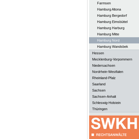
Farmsen
Hamburg Altona
Hamburg Bergedorf
Hamburg Eimsbüttel
Hamburg Harburg
Hamburg Mitte
Hamburg Nord
Hamburg Wandsbek
Hessen
Mecklenburg-Vorpommern
Niedersachsen
Nordrhein-Westfalen
Rheinland-Pfalz
Saarland
Sachsen
Sachsen-Anhalt
Schleswig-Holstein
Thüringen