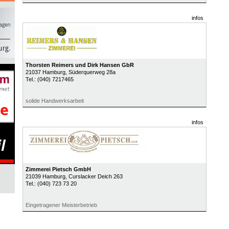
infos
Thorsten Reimers und Dirk Hansen GbR
21037
Hamburg
, Süderquerweg 28a
Tel.:
(040) 7217465
solide Handwerksarbeit
infos
Zimmerei Pietsch GmbH
21039
Hamburg
, Curslacker Deich 263
Tel.:
(040) 723 73 20
Eingetragener Meisterbetrieb